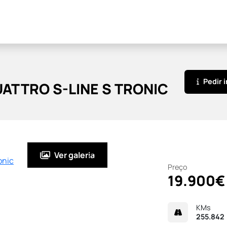
Pedir 
UATTRO S-LINE S TRONIC
Avaliar o meu carro
Ver galeria
Preço
19.900€
KMs
255.842