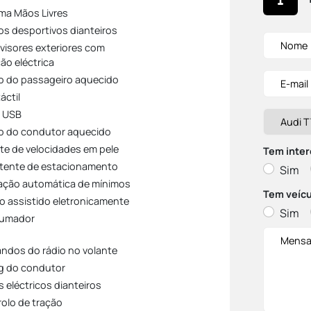
ma Mãos Livres
s desportivos dianteiros
visores exteriores com
ão eléctrica
 do passageiro aquecido
áctil
 USB
 do condutor aquecido
e de velocidades em pele
Tem inter
tente de estacionamento
Sim
ação automática de mínimos
Tem veícu
o assistido eletronicamente
Sim
fumador
dos do rádio no volante
g do condutor
 eléctricos dianteiros
olo de tração