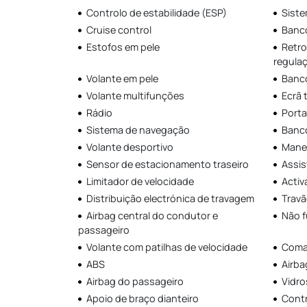
Controlo de estabilidade (ESP)
Siste
Cruise control
Banco
Estofos em pele
Retro
regulaç
Volante em pele
Banco
Volante multifunções
Ecrã t
Rádio
Porta
Sistema de navegação
Banco
Volante desportivo
Manet
Sensor de estacionamento traseiro
Assis
Limitador de velocidade
Activ
Distribuição electrónica de travagem
Travã
Airbag central do condutor e
Não 
passageiro
Volante com patilhas de velocidade
Coman
ABS
Airba
Airbag do passageiro
Vidros
Apoio de braço dianteiro
Contr