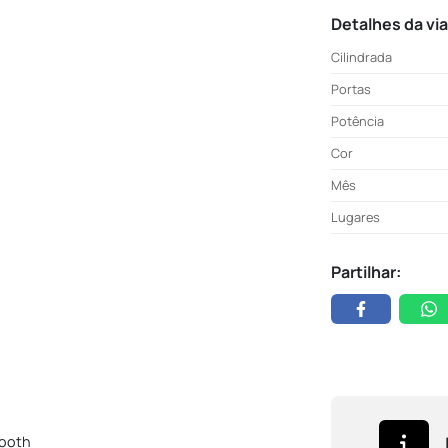
Detalhes da vi
Cilindrada
Portas
Potência
Cor
Mês
Lugares
Partilhar:
ooth