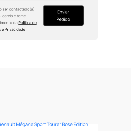
o ser contactado(a)
Enviar
ilcareis e tomei
Pedido
imento da
Política de
 e Privacidade