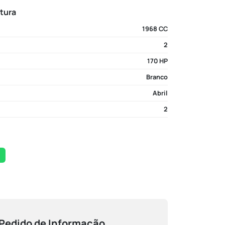
atura
1968 CC
2
170 HP
Branco
Abril
2
Pedido de Informação