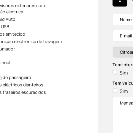
visores exteriores com
ão eléctrica
id Auto
 USB
os em tecido
ibuição electrónica de travagem
fumador
anual
Tem inter
Sim
g do passageiro
Tem veícu
 eléctricos dianteiros
Sim
s traseiros escurecidos