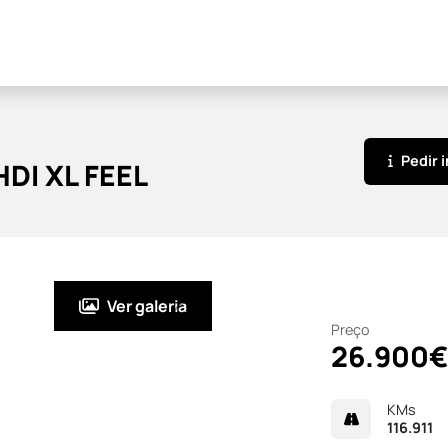
Pedir 
DI XL FEEL
Avaliar o meu carro
Ver galeria
Preço
26.900€
KMs
116.911