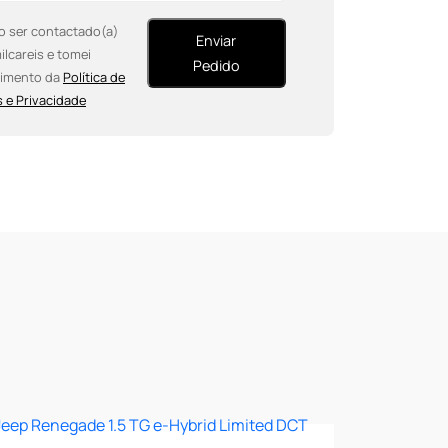
o ser contactado(a)
Enviar
ilcareis e tomei
Pedido
imento da
Política de
 e Privacidade