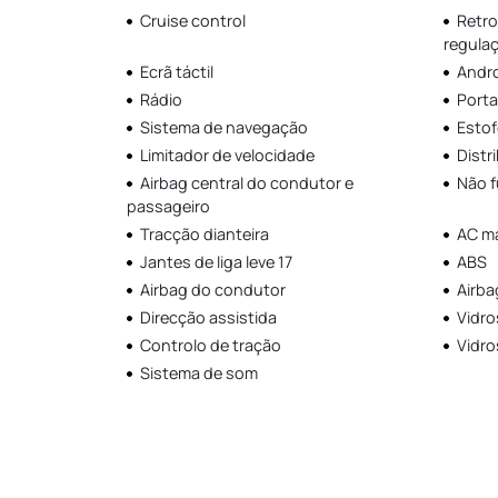
Cruise control
Retro
regulaç
Ecrã táctil
Andro
Rádio
Porta
Sistema de navegação
Estof
Limitador de velocidade
Distr
Airbag central do condutor e
Não 
passageiro
Tracção dianteira
AC m
Jantes de liga leve 17
ABS
Airbag do condutor
Airba
Direcção assistida
Vidros
Controlo de tração
Vidro
Sistema de som