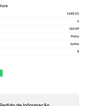
atura
1499 CC
4
120 HP
Preto
Junho
9
Pedido de Informação