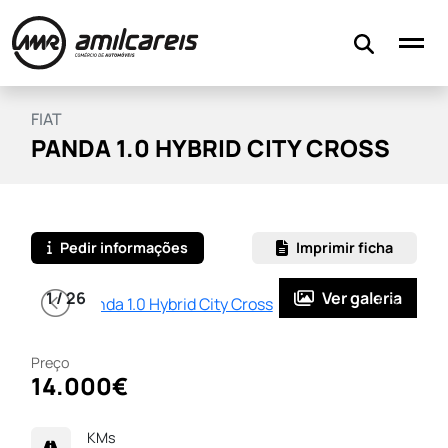
Stock
Serviços
Financiamento
FIAT
PANDA 1.0 HYBRID CITY CROSS
Contactos
Avaliar o meu carro
Pedir informações
Imprimir ficha
Ver galeria
Preço
14.000€
KMs