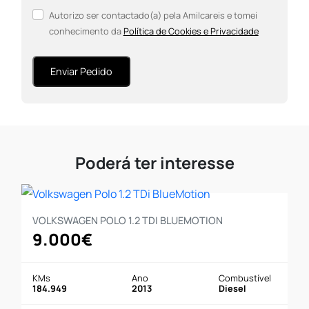
Autorizo ser contactado(a) pela Amilcareis e tomei
conhecimento da
Política de Cookies e Privacidade
Enviar Pedido
Poderá ter interesse
VOLKSWAGEN POLO 1.2 TDI BLUEMOTION
9.000€
KMs
Ano
Combustível
184.949
2013
Diesel