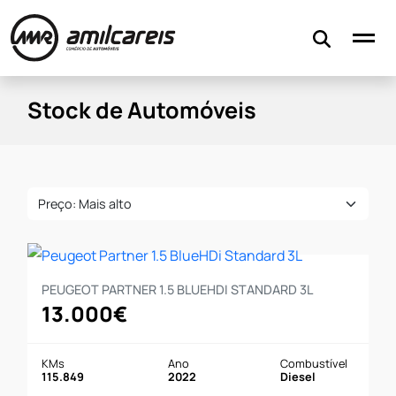
Stock
Serviços
Financiamento
Stock de Automóveis
Contactos
Avaliar o meu carro
PEUGEOT PARTNER 1.5 BLUEHDI STANDARD 3L
13.000€
KMs
Ano
Combustível
115.849
2022
Diesel